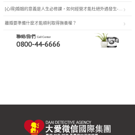
效率
[心得]婚姻的意義是人生必修課，如何經營才能杜絕外遇發生-婚
姻鄉公所ptt
離婚要準備什麼才能順利取得撫養權？
聯/絡/我/們
Call Center
0800-44-6666