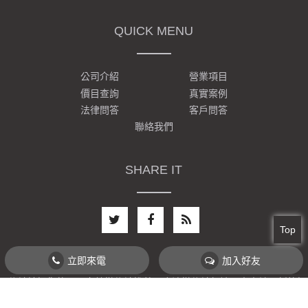
QUICK MENU
公司介紹
營業項目
價目查詢
真實案例
法律問答
客戶問答
聯絡我們
SHARE IT
Top
立即來電
加入好友
徵信社請把您的問題交給徵信社推薦，合法徵信社無論尋人查址、新竹徵