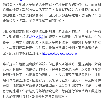
他的女人，對於大多數的人妻來說，這才是最傷的外遇行為，而面對
這樣的情況，雖然有些人為了孩子，會嘗試原諒對方，但現在的女性
都很獨立，想法也與過去不同，因此不少都直接離婚。然而為了爭取
離婚權益，尤其是子女監護權官司的問題，
因此選擇離婚訴訟，透過法律的判決，結束兩人婚姻外，同時也爭取
子女監護權，根據
的觀察，無論是剛出生還是尚未出生的
彰化徵信社
孩子，因需要母親的照顧，因此大多數的法院，都會將監護權判給女
方，故面對懷孕時產生的外遇，徵信社建議女性們，可透過離婚訴
訟，能順利爭取到監護權。
https://okdetective.com/
雖然是因外遇而提出離婚訴訟，但在爭取監護權時，還是要提出對自
己有利的資訊，像是穩定的收入，良好的成長環境等，以及能花多少
時間陪伴孩子，也是重要的資料之一，故必須要了解相關法律，才能
順利爭取到監護權，因此建議可以來徵信社進行諮詢，有專業的法律
顧問，能夠幫您解決遇到的法律問題，或是針對您的官司狀況，提出
有效的建議，化解遇到的離婚訴訟危機。想要進行徵信諮詢，歡迎撥
打大愛徵信社專線，24H都有專員為您服務。