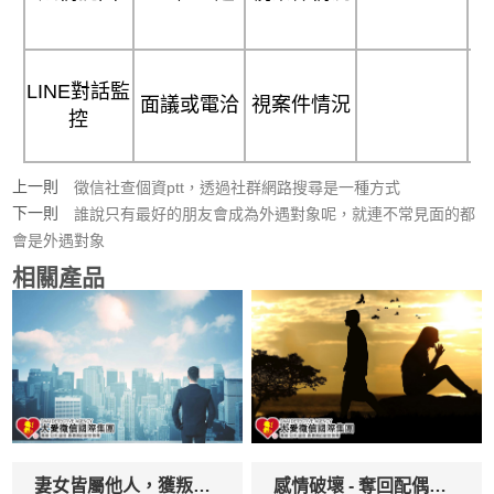
LINE對話監
面議或電洽
視案件情況
控
上一則
徵信社查個資ptt，透過社群網路搜尋是一種方式
下一則
誰說只有最好的朋友會成為外遇對象呢，就連不常見面的都
會是外遇對象
相關產品
妻女皆屬他人，獲叛賠六十萬？
感情破壞 - 奪回配偶最有效率的方式