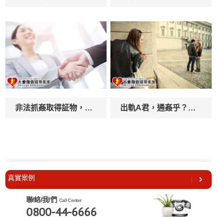
非法抓姦取得証物，日後不能當作證據？
出軌A君，通姦乎？性侵害乎？
真實案例
聯/絡/我/們
Call Center
0800-44-6666