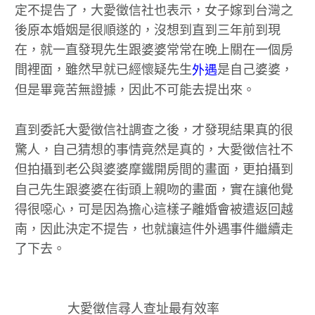
定不提告了，大愛徵信社也表示，女子嫁到台灣之
後原本婚姻是很順遂的，沒想到直到三年前到現
在，就一直發現先生跟婆婆常常在晚上關在一個房
間裡面，雖然早就已經懷疑先生
是自己婆婆，
外遇
但是畢竟苦無證據，因此不可能去提出來。
直到委託大愛徵信社調查之後，才發現結果真的很
驚人，自己猜想的事情竟然是真的，大愛徵信社不
但拍攝到老公與婆婆摩鐵開房間的畫面，更拍攝到
自己先生跟婆婆在街頭上親吻的畫面，實在讓他覺
得很噁心，可是因為擔心這樣子離婚會被遣返回越
南，因此決定不提告，也就讓這件外遇事件繼續走
了下去。
大愛徵信尋人查址最有效率