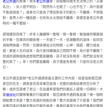
的故事，很多
後，卻還維持跟太太法律上的「夫妻
老公外遇
老公外遇
名分」，女人想不明白，「既然你人也跑了，心也不在了，為什麼還
不能放過我？」或者也只是為了降低對孩子的虧欠，不離婚、不想面
對，是男人的一種逃避。也有些太太想說不離婚、貪便宜是老公外遇
時的一種不要臉。
感情遭到背叛了，許多人繼續睜一隻眼，閉一隻眼，勉強維持著脆弱
的平衡。在痛苦的關係裡，一天過了一天，低潮難熬的滋味，如同苦
海無際無邊。然而，在關係裡投注的時間、心神、情感、體力或金
錢，都是人生的成本。為什麼持續讓自己悶悶不樂，為什麼不離開？
但或許請換個角度想我們要是離婚，孩子就沒有爸爸、我們就沒有完
整的家了。」乖！你們要是離婚，孩子還是有爸爸，只是你沒老公而
已。
老公外遇怎麼辦?老公外遇調查最主要的工作內容，就是協助幫您調
查您的先生，調查是否背背著您偷情。完整的調查結果供您分析了
解，或許您誤會了老公，在這邊希望我們的委託人感情一切順利。大
愛
的團隊著重於行蹤調查，幫您調查外遇對象是誰？哪一個時
徵信社
間點雙方見面？雙方見面的地點在哪？雙方見面做了什麼事？我們將
收集回來的情報完整向您報告進度，專業的事情交由我們專業的團隊